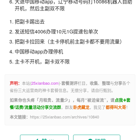
大退中国移动app，辽宁移动号码打10086机器人自助
开机，然后主副双不限
把副卡踢出去
发送短信4006办理10元1G提速包单次
把副卡拉回来（主卡停机前主副卡都不要用流量）
中国移动app办理停机
主卡不开机，副卡双不限
声明：
本站(
25xianbao.com
)-
套餐测评
栏目，
收集
、
整理
与
分享
各个
省份三大运营商的神卡套餐信息。无偿分享，请自行甄别。
如果你也头疼「月租贵、流量少」，每月“
被迫省流
”，请
点我➕
套
餐/话费/
流量活动分享交流群
，群友
卧虎藏龙
，我见了
都得叫大哥
！
本文链接：
https://25xianbao.com/archives/10840