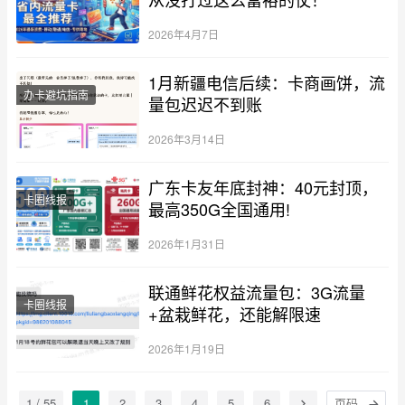
2026年4月7日
1月新疆电信后续：卡商画饼，流
办卡避坑指南
量包迟迟不到账
2026年3月14日
广东卡友年底封神：40元封顶，
卡圈线报
最高350G全国通用!
2026年1月31日
联通鲜花权益流量包：3G流量
卡圈线报
+盆栽鲜花，还能解限速
2026年1月19日
1 / 55
1
2
3
4
5
6