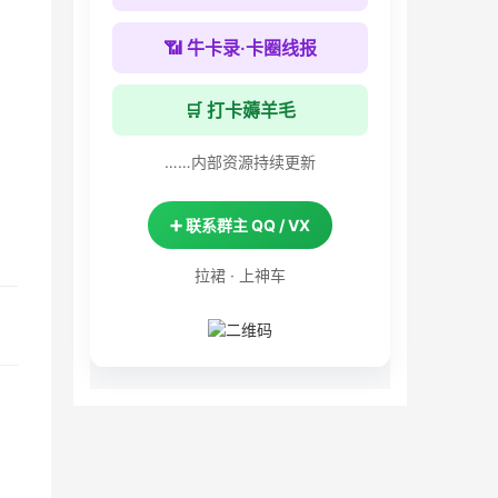
📶 牛卡录·卡圈线报
🛒 打卡薅羊毛
……内部资源持续更新
➕ 联系群主 QQ / VX
拉裙 · 上神车