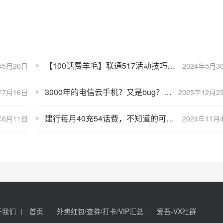
【100话费羊毛】联通517活动技巧答疑总结
年5月26日
2024年5月3
3000年的电信云手机？又是bug？真相来了！附：O元云电脑、云手机
年7月16日
2025年12月2
建行每月40充54话费，不知道的可以去参与
年6月11日
2024年11月
于我们
首页
外卖红包/查券/打卡/VIP汇总
爱吾-VX社群