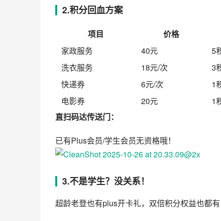
2.积分回血方案
项目
价格
家政服务
40元
5
洗衣服务
18元/次
3
快递券
6元/次
1
电影券
20元
1
直扫码达传送门：
已有Plus会员/学生会员无资格哦！
3.不是学生？没关系！
超龄老登也有plus开卡礼，双倍积分权益也都