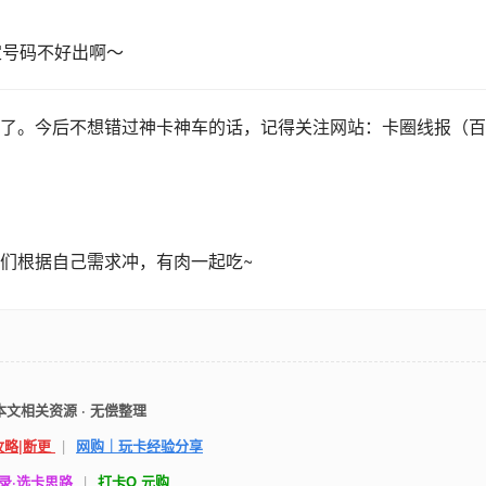
定号码不好出啊～
了。今后不想错过神卡神车的话，记得关注网站：卡圈线报（百
们根据自己需求冲，有肉一起吃~
本文相关资源 · 无偿整理
攻略|断更
|
网购｜玩卡经验分享
录·选卡思路
|
打卡O 元购