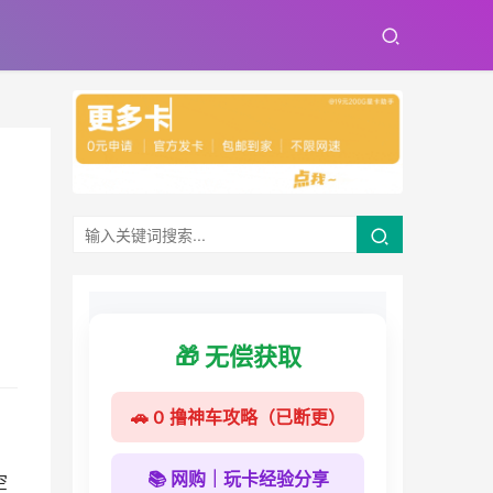
🎁 无偿获取
🚗 0 撸神车攻略（已断更）
📚 网购｜玩卡经验分享
空