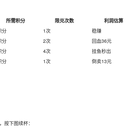
所需积分
限兑次数
利润估算
积分
1次
稳赚
积分
2次
回血36元
积分
4次
挂鱼秒出
积分
1次
倒卖13元
有，按下图续杯：