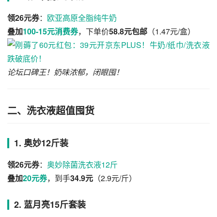
领26元券
：
欧亚高原全脂纯牛奶
叠加
100-15元消费券
，下单价
58.8元包邮
（1.47元/盒）
论坛口碑王！奶味浓郁，闭眼囤！
二、洗衣液超值囤货
1. 奥妙12斤装
领26元券
：
奥妙除菌洗衣液12斤
叠加
20元券
，到手
34.9元
（2.9元/斤）
2. 蓝月亮15斤套装