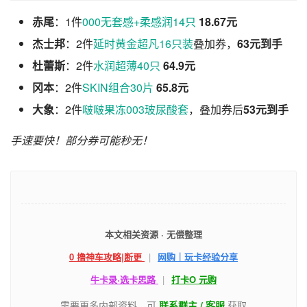
赤尾
：1件
000无套感+柔感润14只
18.67元
杰士邦
：2件
延时黄金超凡16只装
叠加券，
63元到手
杜蕾斯
：2件
水润超薄40只
64.9元
冈本
：2件
SKIN组合30片
65.8元
大象
：2件
啵啵果冻003玻尿酸套
，叠加券后
53元到手
手速要快！部分券可能秒无！
本文相关资源 · 无偿整理
0 撸神车攻略|断更
|
网购｜玩卡经验分享
牛卡录·选卡思路
|
打卡O 元购
需要更多内部资料，可
联系群主 / 客服
获取