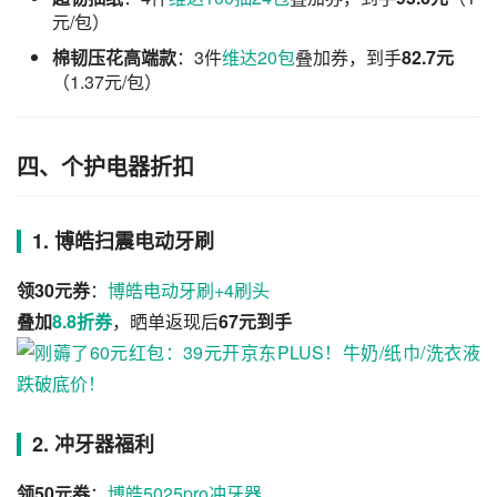
元/包）
棉韧压花高端款
：3件
维达20包
叠加券，到手
82.7元
（1.37元/包）
四、个护电器折扣
1. 博皓扫震电动牙刷
领30元券
：
博皓电动牙刷+4刷头
叠加
8.8折券
，晒单返现后
67元到手
2. 冲牙器福利
领50元券
：
博皓5025pro冲牙器