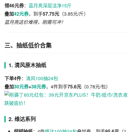
领46元券
：
蓝月亮深层洁净15斤
叠加
42元券
，到手
57.75元
（3.85元/斤）
蓝月亮这价难得，刚需可冲！
三、抽纸低价合集
1. 清风原木抽纸
下单4件
：
清风100抽24包
叠加
30元券
+
38元券
，4件到手
75.6元
（0.78元/包）
2. 维达系列
超韧抽纸
：4件
维达100抽24包
叠加券，到手
95.6元
（1