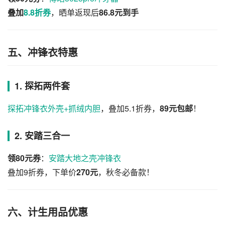
叠加
8.8折券
，晒单返现后
86.8元到手
五、冲锋衣特惠
1. 探拓两件套
探拓冲锋衣外壳+抓绒内胆
，叠加5.1折券，
89元包邮
！
2. 安踏三合一
领80元券
：
安踏大地之壳冲锋衣
叠加9折券，下单价
270元
，秋冬必备款！
六、计生用品优惠