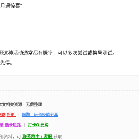
三月遇惊喜”
，但这种活动通常都有概率，可以多次尝试或换号测试。
先得。
本文相关资源 · 无偿整理
攻略|断更
|
网购｜玩卡经验分享
录·选卡思路
|
打卡O 元购
部资料，可
联系群主 / 客服
获取