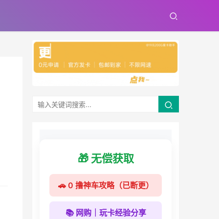
🎁 无偿获取
🚗 0 撸神车攻略（已断更）
📚 网购｜玩卡经验分享