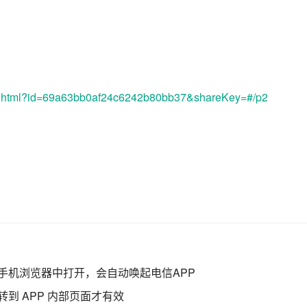
index.html?id=69a63bb0af24c6242b80bb37&shareKey=#/p2
手机浏览器中打开，会自动唤起电信APP
转到 APP 内部页面才有效