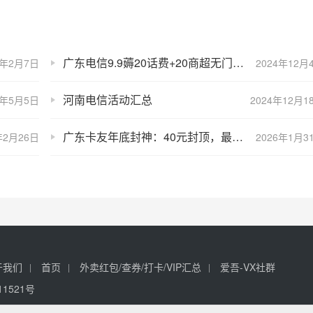
广东电信9.9薅20话费+20商超无门槛立减金+elm季卡
6年2月7日
2024年12月
河南电信活动汇总
4年5月5日
2024年12月1
广东卡友年底封神：40元封顶，最高350G全国通用!
年2月26日
2026年1月3
于我们
首页
外卖红包/查券/打卡/VIP汇总
爱吾-VX社群
11521号