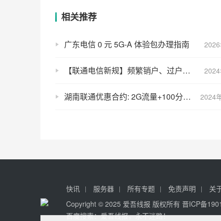
相关推荐
广东电信 0 元 5G-A 体验包办理指南
202
【联通电信新规】频繁销户、过户，将被禁止开卡，即便名下0张联通卡，也不能开卡了！
202
湖南联通优惠合约: 2G流量+100分钟语音
2024
快讯
服务器
所有专题
免责声明
关
Copyright © 2025 爱吾线报 版权所有
晋ICP备190
百度搜索：爱吾线报，永不迷路！