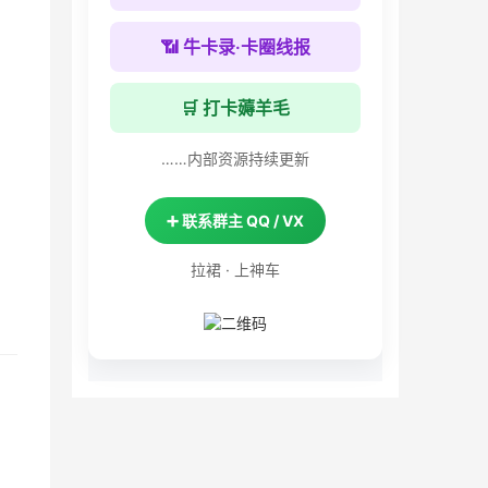
📶 牛卡录·卡圈线报
🛒 打卡薅羊毛
……内部资源持续更新
➕ 联系群主 QQ / VX
拉裙 · 上神车