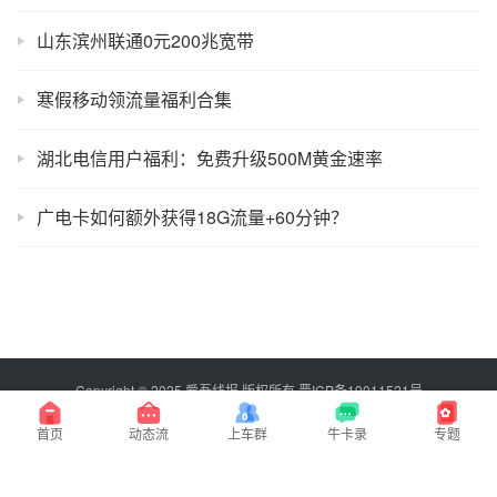
山东滨州联通0元200兆宽带
寒假移动领流量福利合集
湖北电信用户福利：免费升级500M黄金速率
广电卡如何额外获得18G流量+60分钟？
Copyright © 2025 爱吾线报 版权所有
晋ICP备19011521号
百度搜索：爱吾线报，永不迷路！
首页
动态流
上车群
牛卡录
专题