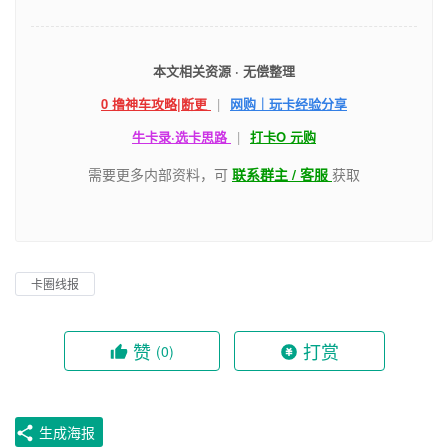
本文相关资源 · 无偿整理
0 撸神车攻略|断更
|
网购｜玩卡经验分享
牛卡录·选卡思路
|
打卡O 元购
需要更多内部资料，可
联系群主 / 客服
获取
卡圈线报
赞
打赏
(0)
生成海报