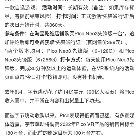
一款自选游戏。 
活动时间：
长期有效（备注：如果库存耗
尽，有提前结束风险） 
打卡时间：
正式激活“先锋通行证”后
的次日开始计时，共360天。
参与条件：
在
淘宝乾维店铺
购买Pico Neo3先锋版一台*，追
加评论后即可免费获取“先锋通行证”（官网售价399元）。
*两个版本均可：Pico Neo3先锋版（6+128G）和Pico 
Neo3先锋版（6+256G）
打卡方式：
每天使用Pico Neo3先
锋版，完成30分钟及以上的运动体验，在VR系统内的活动
页面点击“今日打卡”按钮即可。没有补卡机会。
去年8月，字节跳动花了约14亿美元（90亿人民币）将Pico
收入囊中，并不断在内容和出货量上下功夫。
而被字节跳动收购以来，Pico表现得低调而迅猛。有多家媒
体透露，字节跳动将调高2022年Pico VR产品的销售目标至
180万台，而此前的原定目标为100万台左右。