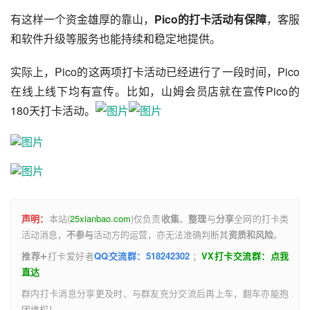
有这样一个资金雄厚的靠山，
Pico的打卡活动有保障
，客服
和软件升级等服务也能持续和稳定地提供。
实际上，Pico的这两项打卡活动已经进行了一段时间，Pico
在线上线下均有宣传。比如，山姆会员店就在宣传Pico的
180天打卡活动。
声明：
本站(
25xianbao.com
)仅负责
收集
、
整理
与
分享
全网的打卡类
活动消息，
不参与
活动方的运营，亦无法准确判断其
资质和风险
。
推荐
➕打卡爱好者
QQ交流群
：518242302
；
VX打卡交流群：点我
直达
群内打卡消息分享更及时、与群友充分交流后再上车，翻车亦能抱
团维权！