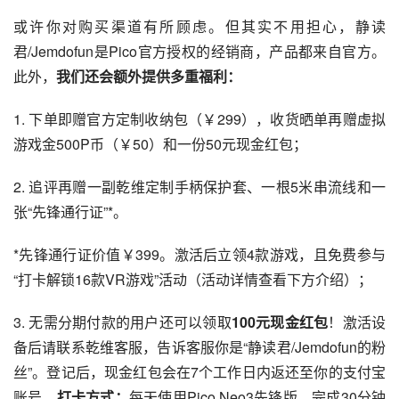
或许你对购买渠道有所顾虑。但其实不用担心，静读
君/Jemdofun是Pico官方授权的经销商，产品都来自官方。
此外，
我们还会额外提供多重福利：
1. 下单即赠官方定制收纳包（￥299），收货晒单再赠虚拟
游戏金500P币（￥50）和一份50元现金红包；
2. 追评再赠一副乾维定制手柄保护套、一根5米串流线和一
张“先锋通行证”*。
*先锋通行证价值￥399。激活后立领4款游戏，且免费参与
“打卡解锁16款VR游戏”活动（活动详情查看下方介绍）；
3. 无需分期付款的用户还可以领取
100元现金红包
！激活设
备后请联系乾维客服，告诉客服你是“静读君/Jemdofun的粉
丝”。登记后，现金红包会在7个工作日内返还至你的支付宝
账号。
打卡方式：
每天使用Pico Neo3先锋版，完成30分钟