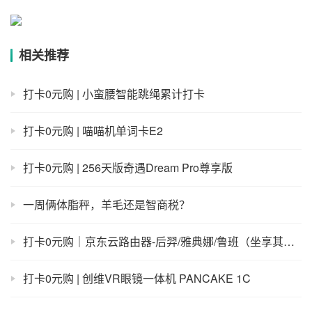
相关推荐
打卡0元购 | 小蛮腰智能跳绳累计打卡
打卡0元购 | 喵喵机单词卡E2
打卡0元购 | 256天版奇遇Dream Pro尊享版
一周俩体脂秤，羊毛还是智商税？
打卡0元购｜京东云路由器-后羿/雅典娜/鲁班（坐享其成）
打卡0元购 | 创维VR眼镜一体机 PANCAKE 1C