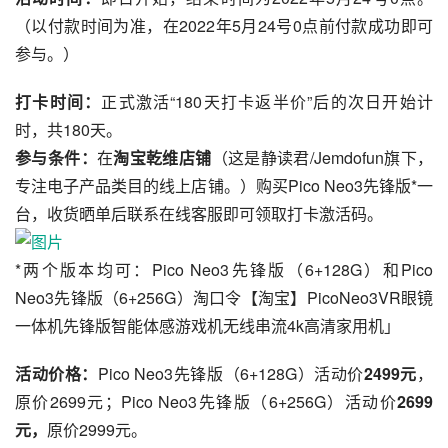
（以付款时间为准，在2022年5月24号0点前付款成功即可
参与。） 
打卡时间：
正式激活“180天打卡返半价”后的次日开始计
时，共180天。
参与条件：
在
淘宝乾维店铺
（这是静读君/Jemdofun旗下，
专注电子产品类目的线上店铺。）购买Pico Neo3先锋版*一
台，收货晒单后联系在线客服即可领取打卡激活码。
*两个版本均可：Pico Neo3先锋版（6+128G）和Pico 
Neo3先锋版（6+256G）淘口令【淘宝】PicoNeo3VR眼镜
一体机先锋版智能体感游戏机无线串流4k高清家用机」
活动价格：
Pico Neo3先锋版（6+128G）活动价
2499元
，
原价2699元；Pico Neo3先锋版（6+256G）活动价
2699
元，
原价2999元。