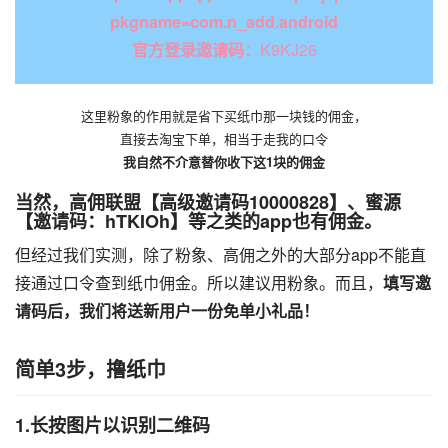
pkgname=com.n_add.android
官方登录邀请码：
K9KJ26
这里粉象的作用就是省下买纸巾那一块钱的佣金，
直接去淘宝下单，相当于走我的口令
我自然不介意替你收下这1块的佣金
当然，高佣联盟
【高级邀请码10000828】
、蜜源
【邀请码：hTKIOh】
等之类的app也有佣金。
但经过我们实测，除了粉象、高佣之外的大部分app不能直
接通过口令查到纸巾佣金。所以建议用粉象。而且，
填写邀
请码后，我们将送新用户一份免单小礼品！
简单3步，撸纸巾
1.长按图片以识别二维码