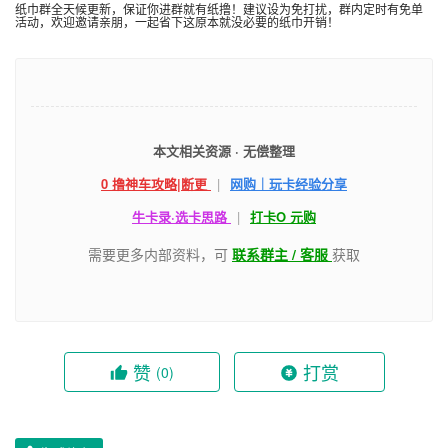
纸巾群全天候更新，保证你进群就有纸撸！建议设为免打扰，群内定时有免单
活动，欢迎邀请亲朋，一起省下这原本就没必要的纸巾开销！
本文相关资源 · 无偿整理
0 撸神车攻略|断更
|
网购｜玩卡经验分享
牛卡录·选卡思路
|
打卡O 元购
需要更多内部资料，可
联系群主 / 客服
获取
赞
打赏
(0)