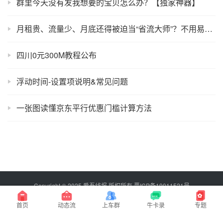
群里今天没有发我想要的宝贝怎么办？【独家神器】
月租贵、流量少、月底还得被迫当“省流大师”？不用易跑路的所谓物联卡，也能实现流量自由！【无套路，正规3大运营商卡】
四川0元300M教程公布
浮动时间-设置项说明&常见问题
一张图读懂京东平行优惠门槛计算方法
Copyright © 2025 爱吾线报 版权所有
晋ICP备19011521号
百度搜索：爱吾线报，永不迷路！
首页
动态流
上车群
牛卡录
专题