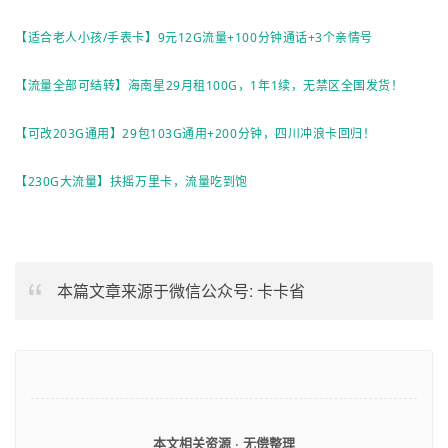
【适合老人小孩/手表卡】9元12G流量+100分钟通话+3个亲情号
【流量全部可结转】海南星29月租100G，1年1续，无禁区全国发货！
【可改203G通用】29包103G通用+200分钟，四川冲浪卡回归！
【230G大流量】扶摇万里卡，流量吃到饱
本篇文章来源于微信公众号: 卡卡省
本文相关资源 · 无偿整理