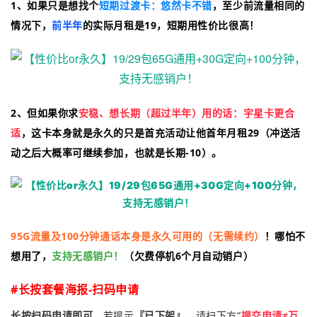
1、如果只是想找个
短期过渡卡：悠然卡不错
，至少前流量相同的
情况下，
前半年
的实际月租是19，短期用性价比很高！
2、但如果你求
安稳、想长期（超过半年）用的话：宇星卡更合
适
，这卡本身就是永久的
只是首充活动让他首年月租29（冲送活
动之后大概率可继续参加，也就是长期-10）。
95G流量及100分钟通话本身是永久可用的（无需续约）
！
哪怕不
想用了，
支持无感销户！
（欠费停机6个月自动销户）
#长按套餐海报-扫码申请
长按扫码申请即可
。若提示
『已下架』
，请扫下方“
提交申请
≠万