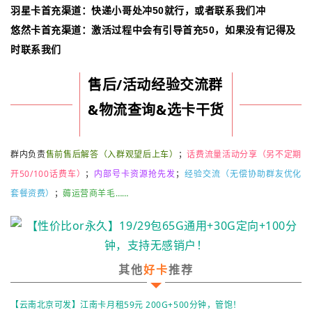
羽星卡首充渠道：快递小哥处冲50就行，或者联系我们冲
悠然
卡首充渠道：激活过程中会有引导首充50，如果没有记得及
时
联系我们
售后/活动经验交流群
&物流查询&选卡干货
群内负责
售前售后解答（入群观望后上车）
；
话费流量活动分享（另
不定期
开50/100话费车
）
；
内部号卡资源抢先发
；
经验
交流
（无偿协助群友优化
套餐资费）
；
薅运营商羊毛……
其他
好卡
推荐
【云南北京可发】江南卡月租59元 200G+500分钟，管饱！