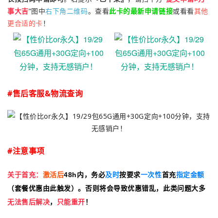
”图中
右下角二维码
。查看
此卡的最新申请链接
或看看
其他
事大吉
更合适的卡
！
#售后客服
&
物流查询
#注意事项
关于首充：
激活后
48h内，务必
及时
按要求
一次性
首充
指定金额
（套餐优惠由此触发）。否则将会导致优惠错乱，此类问题大多
无法售后解决
，
只能重开
！