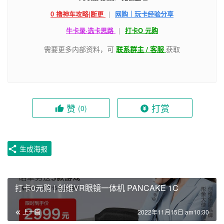
0 撸神车攻略|断更
|
网购｜玩卡经验分享
牛卡录·选卡思路
|
打卡O 元购
需要更多内部资料，可
联系群主 / 客服
获取
赞
打赏
(0)
生成海报
打卡0元购 | 创维VR眼镜一体机 PANCAKE 1C
上一篇
2022年11月15日 am10:30