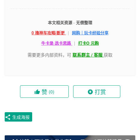
本文相关资源 · 无偿整理
0 撸神车攻略|断更
|
网购｜玩卡经验分享
牛卡录·选卡思路
|
打卡O 元购
需要更多内部资料，可
联系群主 / 客服
获取
赞
打赏
(0)
生成海报