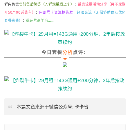
群内负责
售前售后解答（入群观望后上车）
；
话费流量活动分享（另
不定期
开50/100话费车
）
；
内部号卡资源抢先发
；
经验
交流
（无偿协助群友优化
套餐资费）
；
薅运营商羊毛……
今日套餐
分析
点评：
本篇文章来源于微信公众号: 卡卡省