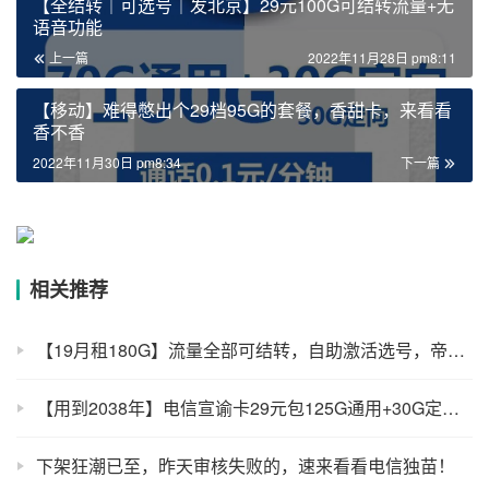
【全结转｜可选号｜发北京】29元100G可结转流量+无
语音功能
上一篇
2022年11月28日 pm8:11
【移动】难得憋出个29档95G的套餐，香甜卡，来看看
香不香
2022年11月30日 pm8:34
下一篇
相关推荐
【19月租180G】流量全部可结转，自助激活选号，帝都电信
【用到2038年】电信宣谕卡29元包125G通用+30G定向+100分钟
下架狂潮已至，昨天审核失败的，速来看看电信独苗！