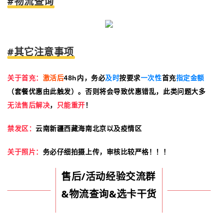
#物流查询
#其它注意事项
关于首充：
激活后
48h内，务必
及时
按要求
一次性
首充
指定金额
（套餐优惠由此触发）。否则将会导致优惠错乱，此类问题大多
无法售后解决
，
只能重开
！
禁发区：
云南新疆西藏海南北京以及疫情区
关于照片：
务必仔细拍摄上传，审核比较严格！！！
售后/活动经验交流群
&物流查询&选卡干货