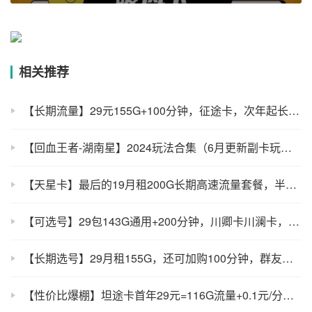
相关推荐
【长期流量】29元155G+100分钟，征途卡，次年起长期39！
【回血王者-湖南星】2024玩法合集（6月更新副卡玩法），包括9N权益、流量话费分钟数等活动-湖南电信
【天星卡】最后的19月租200G长期高速流量套餐，半年后29
【可选号】29包143G通用+200分钟，川卿卡川澜卡，还有200G版本，性价比无敌！
【长期选号】29月租155G，还可加购100分钟，群友贡献白嫖玩法，YYDS！
【性价比爆棚】坦途卡首年29元=116G流量+0.1元/分钟+优酷VIP