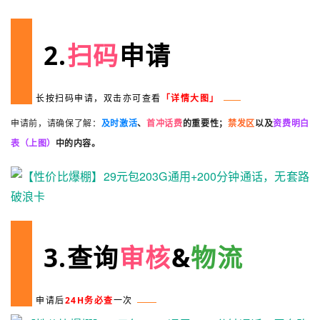
2.
扫码
申请
长按扫码申请，双击亦可查看
「详情大图」
申请前，请确保了解：
及时激活
、
首冲话费
的重要性；
禁发区
以及
资费明白
表（上图）
中的内容。
3.
查询
审核
&
物流
申请后
24H务必查
一次