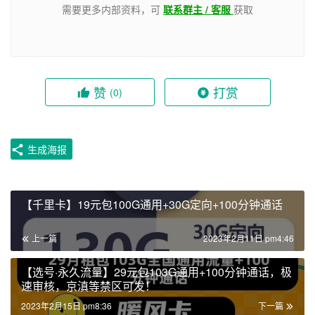
需要更多内部资料，可
联系群主 / 客服
获取
赞
打赏
(0)
生成海报
【千里卡】19元包100G通用+30G定向+100分钟通话
上一篇
2023年2月11日 pm4:46
【选号·永久流量】29元包103G通用+100分钟通话，极
速审核，京滇等禁区可发！
2023年2月15日 pm8:36
下一篇