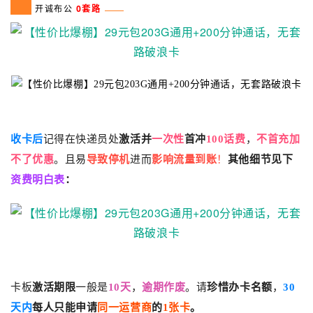
开诚布公
0套路
收卡后
记得在快递员处
激活并
一次性
首冲
100话费
，
不首充加
不了优惠
。且易
导致停机
进而
影响流量到账
！
其他细节见下
资费明白表
：
卡板
激活期限
一般是
10天
，
逾期作废
。请
珍惜办卡名额
，
30
天
内
每人只能申请
同一运营商
的
1张卡
。