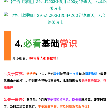
4.
必看
基础
常识
务必细看，
80%的人都会犯错
！
1.关于首充：
激活后
48h内，务必
及时
按要求
一次性
首冲
指定数额
（套餐
优惠由此触发）。否则将会导致优惠错乱，此类问题大多
无法售后解决
，
只
能重开
！
2.关于局停：
激活后2个月内
不要频繁打电话、换卡槽
就没事。即便遇到
不要放着不管，可及时联系客服帮你！
了，及时二次实名就行。