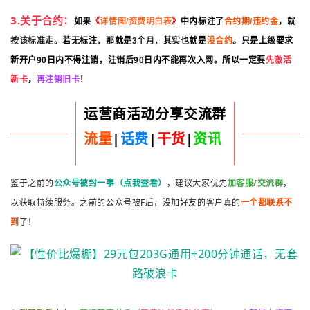
3.关于合约：
如果
《
详情图/资费明白表
》
中内标注了
合约期/违约金
，就
按该标准走
。若无标注，
那就是
3个月，
其实也就是
没合约
。
只是上级要求
新开户90日内不得注销，
注销后90日内不能再次入网。
所以一定要
先激活
新卡
，
再注销旧卡
！
运营商活动分享交流群
流量
|
话费
|
干货
|
资讯
鉴于之前的
公众号被封一事（点我查看）
，建议大家优先
加客服/交流群
，
以获取持续服务。之前的公众号被F后，没加好友的客户真的
一个都联系不
到
了！