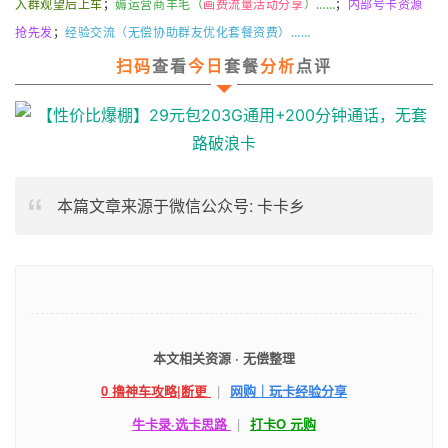
入群观望后上车
；
薅运营商羊毛（
画费流量活动分享
）……
；
内部号卡资源
抢先发
；
经验
交流
（无偿协助群友优化套餐资费）……
扫码
查看
今日
套餐
分析
点评
本篇文章来源于微信公众号: 卡卡乡
本文相关资源 · 无偿整理
0 撸神车攻略|断更
|
网购｜玩卡经验分享
牛卡录·选卡思路
|
打卡O 元购