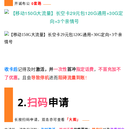
开诚布公
0套路
收卡后
记得及时
激活，并
一次性
首冲
指定话费
，
不首充加不
了优惠
。且会
导致停机
进而
阻碍流量到账
！
2.
扫码
申请
长按扫码申请，双击亦可查看
「大图」