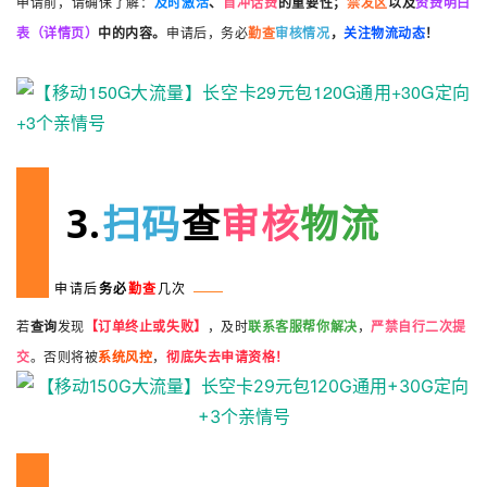
申请前，请确保了解：
及时激活
、
首冲话费
的重要性；
禁发区
以及
资费明白
表（详情页）
中的内容。
申请后，务必
勤查
审核情况
，
关注物流动态
！
3.
扫码
查
审核
物流
申请后
务必
勤
查
几次
若
查询
发现
【订单终止或失败】
，及时
联系客服帮你解决
，
严禁自行二次提
交
。否则将被
系统风控
，
彻底失去申请资格！