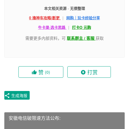
本文相关资源 · 无偿整理
0 撸神车攻略|断更
|
网购｜玩卡经验分享
牛卡录·选卡思路
|
打卡O 元购
需要更多内部资料，可
联系群主 / 客服
获取
赞
打赏
(0)
生成海报
安徽电信破限速方法公布: