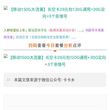
入群观望后上车
；
薅运营商羊毛（
画费流量活动分享
）……
；
内部号卡资源
抢先发
；
经验
交流
（无偿协助群友优化套餐资费）……
扫码
查看
今日
套餐
分析
点评
本篇文章来源于微信公众号: 卡卡乡