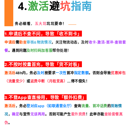
4.
激活
避
坑
指南
务必细看
，
五大坑
坑坑要命！
1.申请后不查不问，导致「收不到卡」
申请后
需
勤查
审核&物流情况
，
关注物流动态，及时
收卡-激活-首冲-查验套
餐
。
遇到问题
及时扫码加客服
帮你处理！
2.不按时按量首充，导致「货不对板」
激活后
48h内，务必
及时
按要求
一次性
首冲
指定数额
。否则会导致
优惠掉包
（流量变少）
或
返费中断（月租变高）
…得不偿失！
3.
不登App查直接用
，导致
「额外扣费」
流量、首冲话费
激活后
，务必
登对应app（如联通营业厅）
查询
的
到账情
况
，
确定
与宣传
无误再用
。否则可能产生
套外资费
！此举亦能
查验套餐真
伪
。