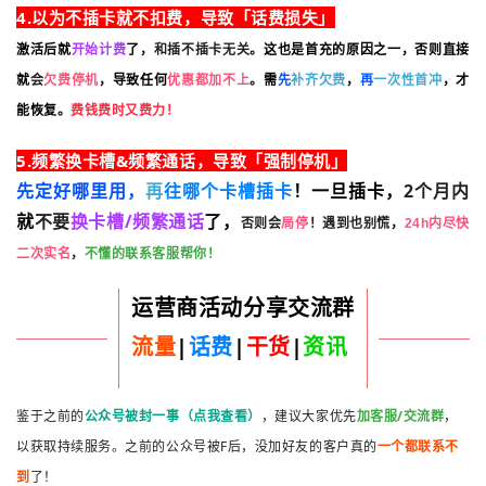
4.以为不插卡就不扣费，导致「话费损失」
激活后
就
开始计费
了，
和
插不插卡无关
。这
也是首充的原因之一，否则直接
就
会
欠费停机
，导致任何
优惠都加不上
。需
先
补齐欠费
，
再
一次性首冲
，才
能恢复
。
费钱费时又费力！
5.频繁换卡槽&频繁通话，导致「强制停机」
先定好哪里用，
再
往哪个卡槽插卡
！一旦插卡，
2个月内
就
不要
换卡槽/频繁通话
了，
否则会
局停
！
遇到也别慌
，
24h内尽快
不懂的联系客服帮你！
二次实名
，
运营商活动分享交流群
流量
|
话费
|
干货
|
资讯
鉴于之前的
公众号被封一事（点我查看）
，建议大家优先
加客服/交流群
，
以获取持续服务。之前的公众号被F后，没加好友的客户真的
一个都联系不
到
了！