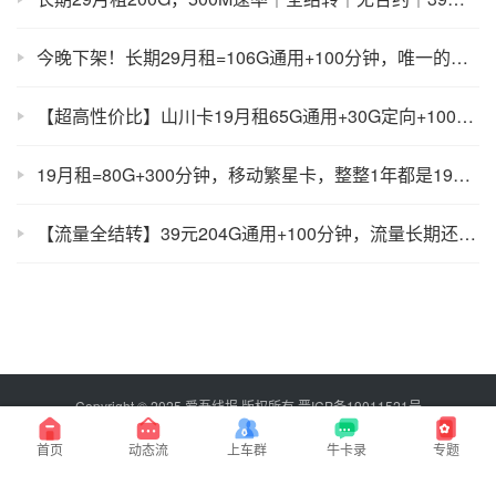
今晚下架！长期29月租=106G通用+100分钟，唯一的联通长期卡
【超高性价比】山川卡19月租65G通用+30G定向+100分钟，无套路！
19月租=80G+300分钟，移动繁星卡，整整1年都是1​9月租，可发京！
【流量全结转】39元204G通用+100分钟，流量长期还全结转！
Copyright © 2025 爱吾线报 版权所有
晋ICP备19011521号
百度搜索：爱吾线报，永不迷路！
首页
动态流
上车群
牛卡录
专题