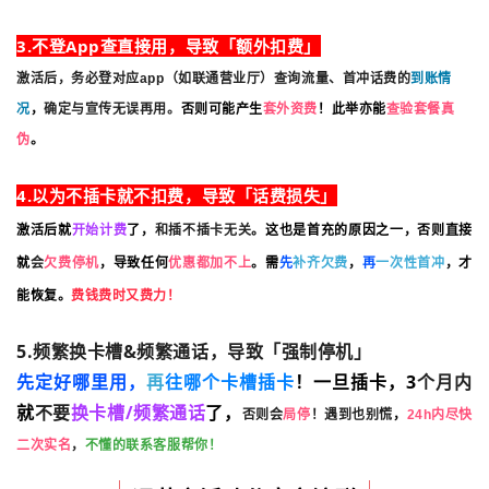
3.
不登App查直接用
，导致
「额外扣费」
流量、首冲话费
激活后，务必登对应app（如联通营业厅）查
询
的
到账情
况
，
确定与宣传无误再用。
否则可能产生
套外资费
！此举亦能
查验套餐真
伪
。
4.以为不插卡就不扣费，导致「话费损失」
激活后
就
开始计费
了，
和
插不插卡无关
。这
也是首充的原因之一，否则直接
就
会
欠费停机
，导致任何
优惠都加不上
。需
先
补齐欠费
，
再
一次性首冲
，才
能恢复
。
费钱费时又费力！
5.频繁换卡槽&频繁通话，导致「强制停机」
先定好哪里用，
再
往哪个卡槽插卡
！一旦插卡，3
个月内
就
不要
换卡槽/频繁通话
了，
否则会
局停
！
遇到也别慌
，
24h内尽快
不懂的联系客服帮你！
二次实名
，