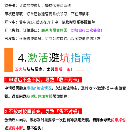
待开卡：
订单提交成功，
等待
运营商系统
审核
已领取：
订单已被运营商系统领取，
正在审核中
开卡中：
若申请3天后还在开卡中，请
及时联系客服催单
开卡失败、订单终止：
联系客服查原因
，
切勿自行二次提交
！
已发货：
根据物流单号，可到对应快递小程序查询物流状态
4.
激活
避
坑
指南
五大坑
坑坑要命，尤其
最后一条！
！
1.申请后不查不问，导致「收不到卡」
申请后需
勤查
审核&物流情况
，
关注物流动态，及
时
收卡-激活-首冲-查验套
餐
。
遇到问题
及时扫码加客服
帮你处理！
2.不按时按量首充，导致「货不对板」
激活后48h内，务必及时按要求一次性首冲指定数额。
否则会导致
优惠掉包
或
返费中断
…得不偿失！