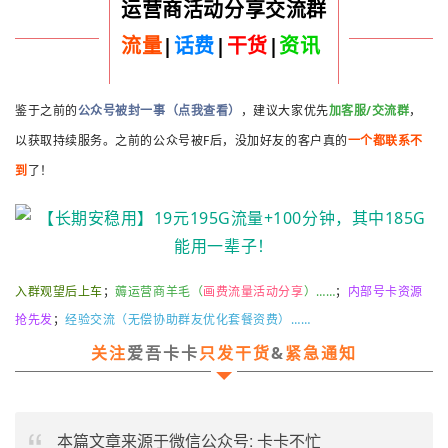
运营商活动分享交流群
流量
|
话费
|
干货
|
资讯
鉴于之前的
公众号被封一事（点我查看）
，建议大家优先
加客服/交流群
，
以获取持续服务。之前的公众号被F后，没加好友的客户真的
一个都联系不
到
了！
入群观望后上车
；
薅运营商羊毛（
画费流量活动分享
）……
；
内部号卡资源
抢先发
；
经验
交流
（无偿协助群友优化套餐资费）……
关注
爱吾卡卡
只发干货
&
紧急通知
本篇文章来源于微信公众号: 卡卡不忙