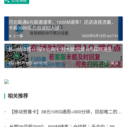
河北联通6元极速速率，1000M速率！还送语音流量，
卡商3000买的极速拍大腿！
上一篇
2023年5月16日 pm7:41
移动抽话费+川星&山海卡“拍大腿”后续+5G异网漫游
2023年5月19日 am10:25
下一篇
相关推荐
【移动贺春卡】38元105G通用+300分钟，目前唯二的移动卡
长期29月租200G，500M速率｜全结转｜无合约｜39版本可拉异地宽带！-吉林星YYDS！