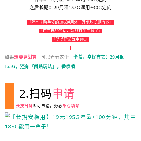
之后长期：
2
9月租155
G通用+30G
定向
『除星卡助手领的10G通用外，其他均长期有效
』
『首冲选50的话，就只有半年
19
了
』
『所以建议首冲100
』
如果
想要更划算
，可以看看这个：
卡荒，幸好有它：29月租
155G，还有『倒贴玩法』，香喷喷！
2.扫码
申请
长按
扫
码
即可申请，务必
细心填写