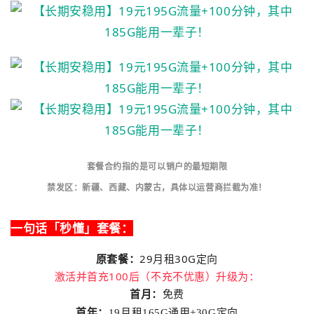
湖
卡
套餐合约
指的是可以销户的最短期限
禁发区：
新疆、西藏、内蒙古，具体以运营商拦截为准！
一句话
「
秒懂
」
套餐
：
原套餐：
29月租30G定向
激活并首充100后
（
不充不优惠
）升级为：
首月：
免费
首年：
19月租165G通用+30G定向