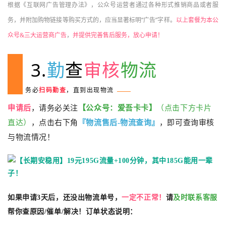
根据《互联网广告管理办法》，公众号运营者通过各种形式推销商品或者服
“
”
务，并附加购物链接等购买方式的，应当显著标明
广告
字样。
以上套餐为本公
众号&三大运营商广告
，
并提供完善售后服务，放心申请！
3.
勤
查
审核
物流
务必
扫码勤查
，直到出现物流
申请后
，请务必关注
【公众号：爱吾卡卡】
（点击下方卡片
直达）
，点击右下角
『物流售后-物流查询』
，即可查询审核
与物流情况！
如果申请3天后，还没出物流单号，
一定不正常！
请
及时联系客服
帮你查原因/催单/解决！
订单状态说明：