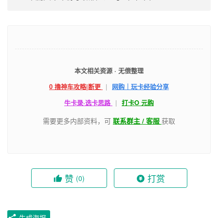
本文相关资源 · 无偿整理
0 撸神车攻略|断更
|
网购｜玩卡经验分享
牛卡录·选卡思路
|
打卡O 元购
需要更多内部资料，可
联系群主 / 客服
获取
赞
打赏
(0)
生成海报