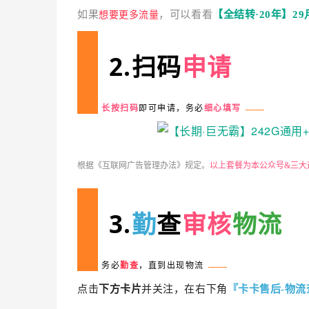
如果
，可以看看
【全结转·20年】2
想要更多流量
2.扫码
申请
长按
扫
码
即可申请，务必
细心填写
根据《互联网广告管理办法》规定。
以上套餐为本公众号&三大
3.
勤
查
审核
物流
务必
勤查
，直到出现物流
点击
下方卡片
并关注
，在右下角
『卡卡售后-物流