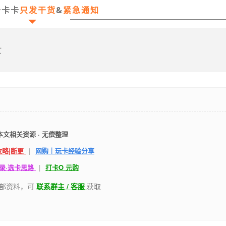
吾卡卡
只发干货
&
紧急通知
忙
本文相关资源 · 无偿整理
攻略|断更
|
网购｜玩卡经验分享
录·选卡思路
|
打卡O 元购
部资料，可
联系群主 / 客服
获取