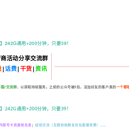
营商活动分享交流群
量
|
话费
|
干货
|
资讯
客服/交流群
，以获取持续服务。之前的公众号被F后，没加好友的客户真的
一个都
内部号卡资源抢先发
；
经验
交流
（无偿协助群友优化套餐资费）……