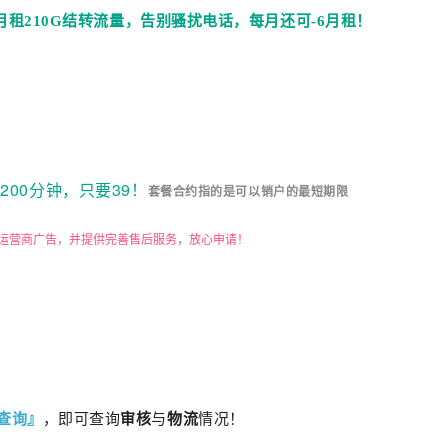
9月租210G结转流量，告别骚扰电话，每月还可-6月租！
套餐合约
指的是可以销户的最短期限
运营商广告
，
并提供完善售后服务，放心申请！
查询』
，即可查询
审核
与
物流
情况！