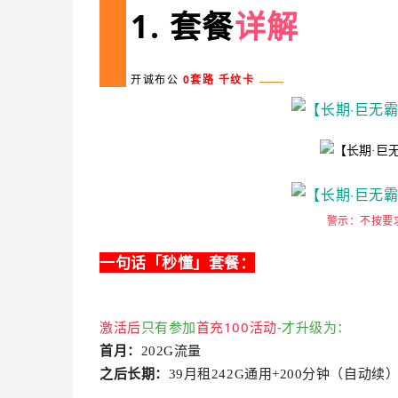
1. 套餐
详解
开诚布公
0套路 千纹卡
新
湖
卡
警示：不按要
一句话
「
秒懂
」
套餐
：
激活后
只有参加
首充100
活动-
才
升级
为：
首月：
202G流量
之后长期：
3
9月租242
G通用+200分钟（自动续