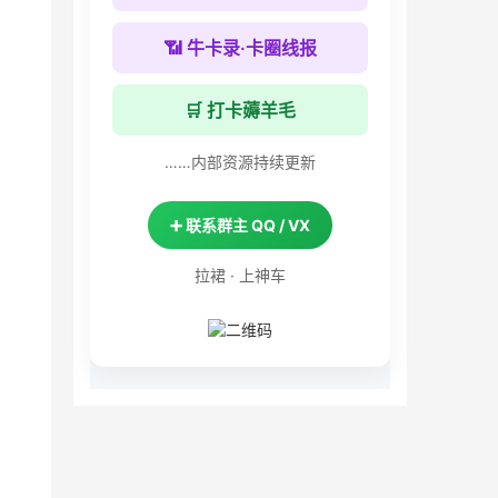
📶 牛卡录·卡圈线报
🛒 打卡薅羊毛
……内部资源持续更新
➕ 联系群主 QQ / VX
拉裙 · 上神车