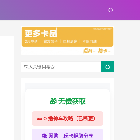
🎁 无偿获取
🚗 0 撸神车攻略（已断更）
📚 网购｜玩卡经验分享