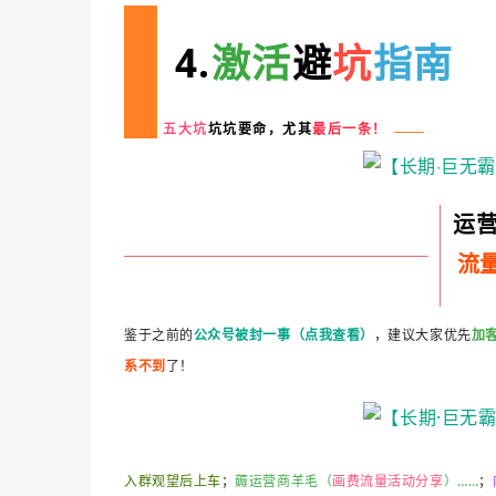
4.
激活
避
坑
指南
五大坑
坑坑要命，尤其
最后一条！
运
流
鉴于之前的
公众号被封一事（点我查看）
，建议大家优先
加
系不到
了！
入群观望后上车
；
薅运营商羊毛（
画费流量活动分享
）……
；