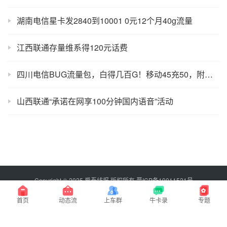
湖南电信星卡发2840到10001 0元12个月40g流量
江西联通存量维系得120元话费
四川电信BUG流量包，白得几百G！移动45充50，附：话费1充2快捷指令
山西联通“承诺在网享100分钟国内语音”活动
Copyright © 2025 爱吾线报 版权所有
晋ICP备19011521号
百度搜索：爱吾线报，永不迷路！
首页
动态流
上车群
牛卡录
专题