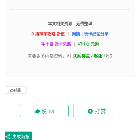
本文相关资源 · 无偿整理
0 撸神车攻略|断更
|
网购｜玩卡经验分享
牛卡录·选卡思路
|
打卡O 元购
需要更多内部资料，可
联系群主 / 客服
获取
25线报
赞
打赏
(0)
生成海报