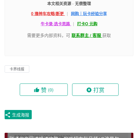
本文相关资源 · 无偿整理
0 撸神车攻略|断更
|
网购｜玩卡经验分享
牛卡录·选卡思路
|
打卡O 元购
需要更多内部资料，可
联系群主 / 客服
获取
卡界线报
赞
打赏
(0)
生成海报