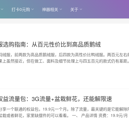
打卡0元购
神器相关
关于
服选购指南：从百元性价比到高品质鹅绒
羽绒服，前两款为高品质鹅绒服，后四款为高性价比鸭绒服。两百元左右
果上虽然接近，但在做工、面料及细节处理上与四五百元的款式仍有差距
气候选择…
权益流量包：3G流量+盆栽鲜花，还能解限速
分享一个联通的权益包，19.9元一个月。除了流量，最关键的是它能解除
栽或者鲜花，家里缺摆件的可以看看。 一、 产品详情 资费：19.9元/月