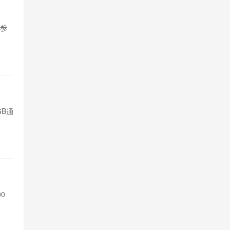
 参
B通
0