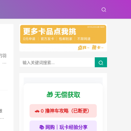
的羽
。
🎁 无偿获取
限
🚗 0 撸神车攻略（已断更）
 包
📚 网购｜玩卡经验分享