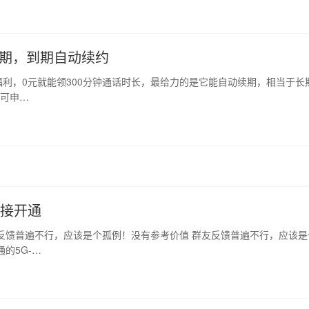
效期，到期自动续约
利，0元就能领300分钟通话时长，最给力的是它能自动续期，相当于长
户可申…
直接开通
反馈普遍不行，应该是个孤例！没有参考价值 群友反馈普遍不行，应该是
的5G-…