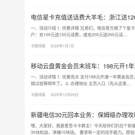
电信星卡充值送话费大羊毛：浙江送120
一、活动介绍 1. 优惠详情 兄弟们，电信官方搞了个星
户：充100元送120元话费，或充200元送260元话…
卡圈线报
2026年1月1日
移动云盘黄金会员末班车：198元开1年
一、活动详情 1. 优惠亮点 支付198元开通一年黄金
错过就等明年了。 2. 办理地址 主页入口（先从这里…
卡圈线报
2025年12月29日
新疆电信30元回本业务：保姆级办理攻
嘿，大家好，我是爱吾卡卡群主！今天给你们扒拉个新疆
30块权益，净赚10块钱。 要求有一定的动手能力。原创