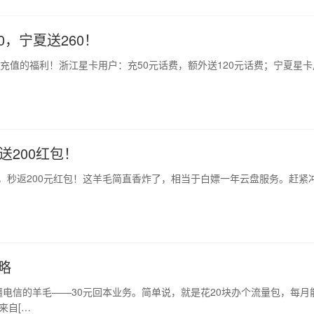
，宁夏送260！
卡充值的福利！浙江星卡用户：充50元话费，额外送120元话费；宁夏星卡
送200红包！
会员，秒返200元红包！这羊毛简直香炸了，相当于白嫖一年云盘服务。赶紧
略
电信的羊毛——30元回本业务。简单说，就是花20块办个流量包，每月
来自[…