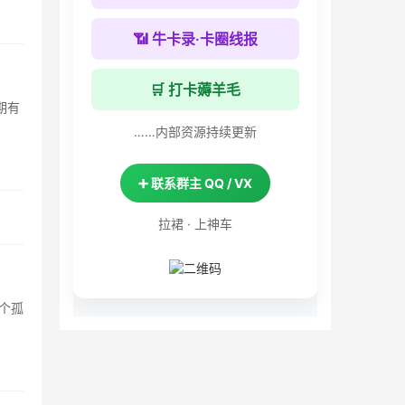
📶 牛卡录·卡圈线报
🛒 打卡薅羊毛
期有
……内部资源持续更新
➕ 联系群主 QQ / VX
拉裙 · 上神车
个孤