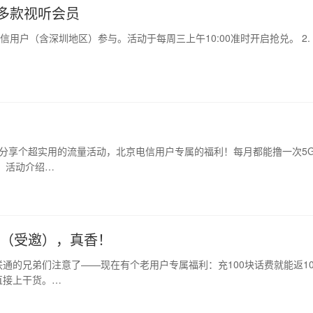
多款视听会员
信用户（含深圳地区）参与。活动于每周三上午10:00准时开启抢兑。 2.
分享个超实用的流量活动，北京电信用户专属的福利！每月都能撸一次5G
、活动介绍…
0（受邀），真香！
通的兄弟们注意了——现在有个老用户专属福利：充100块话费就能返10
直接上干货。…