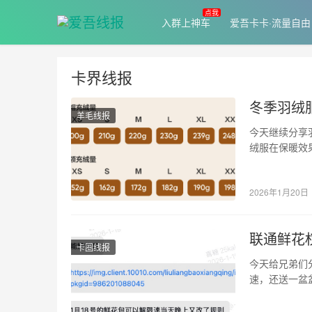
入群上神车
爱吾卡卡·流量自由
卡界线报
冬季羽绒
羊毛线报
今天继续分享
绒服在保暖效
建议根据当地
2026年1月20日
联通鲜花
卡圈线报
今天给兄弟们
速，还送一盆盆
含内容：…