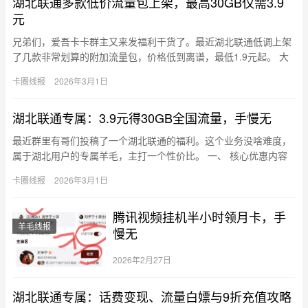
湖北联通多款低价流量包上架，最高30GB仅需3.9
元
兄弟们，爱吾卡卡群主又来发福利干货了。最近湖北联通低调上架
了几款非常划算的附加流量包，价格低到离谱，最低1.9元起。 大
家自测吧，能办最好，如果办不上，也就费点时间，不损失啥。
卡圈线报
2026年3月1日
这…
湖北联通专属：3.9元得30GB全国流量，手慢无
最近群里有哥们投稿了一个湖北联通的福利。这个业务没啥难度，
属于湖北用户的专属羊毛，主打一个性价比。 一、 核心优惠内容
这是湖北联通针对本地用户推出的流量加餐包，价格极低，适合流
卡圈线报
2026年3月1日
量…
腾讯视频挂机半小时领月卡，手
羊毛线报
慢无
2026年2月27日
湖北联通专属：话费变现、流量白嫖与9折充值攻略